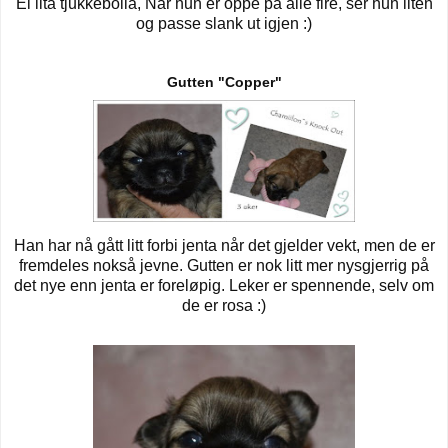
Ei lita tjukkebolla, Når hun er oppe på alle fire, ser hun liten
og passe slank ut igjen :)
Gutten "Copper"
Han har nå gått litt forbi jenta når det gjelder vekt, men de er
fremdeles nokså jevne. Gutten er nok litt mer nysgjerrig på
det nye enn jenta er foreløpig. Leker er spennende, selv om
de er rosa :)