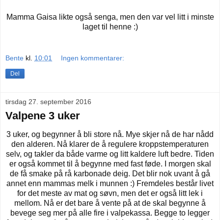
Mamma Gaisa likte også senga, men den var vel litt i minste
laget til henne :)
Bente
kl.
10:01
Ingen kommentarer:
Del
tirsdag 27. september 2016
Valpene 3 uker
3 uker, og begynner å bli store nå. Mye skjer nå de har nådd
den alderen. Nå klarer de å regulere kroppstemperaturen
selv, og takler da både varme og litt kaldere luft bedre. Tiden
er også kommet til å begynne med fast føde. I morgen skal
de få smake på rå karbonade deig. Det blir nok uvant å gå
annet enn mammas melk i munnen :) Fremdeles består livet
for det meste av mat og søvn, men det er også litt lek i
mellom. Nå er det bare å vente på at de skal begynne å
bevege seg mer på alle fire i valpekassa. Begge to legger